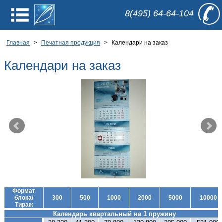
8(495) 64-64-104
Печатная
Главная
>
Печатная продукция
>
Календари на заказ
продукция
Услуги
Календари на заказ
полиграфии
Оборудование
Документы
Вакансии
/
О
компании
/
Рассчитать
Формат
заказ
/
блока/
300
500
1000
2000
5000
10000
Требования
Тираж
к макету
/
Календарь квартальный на 1 пружину