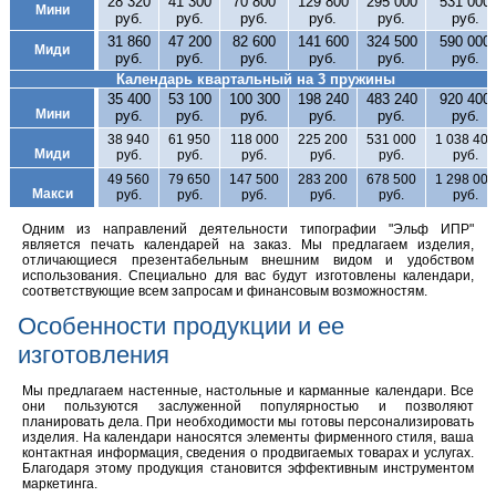
28 320
41 300
70 800
129 800
295 000
531 000
Доставка
Мини
руб.
руб.
руб.
руб.
руб.
руб.
/
31 860
47 200
82 600
141 600
324 500
590 000
Миди
Контакты
руб.
руб.
руб.
руб.
руб.
руб.
Спецпредложения
Календарь квартальный на 3 пружины
35 400
53 100
100 300
198 240
483 240
920 400
Мини
руб.
руб.
руб.
руб.
руб.
руб.
Новости
38 940
61 950
118 000
225 200
531 000
1 038 400
Миди
руб.
руб.
руб.
руб.
руб.
руб.
49 560
79 650
147 500
283 200
678 500
1 298 000
Макси
руб.
руб.
руб.
руб.
руб.
руб.
Одним из направлений деятельности типографии "Эльф ИПР"
является печать календарей на заказ. Мы предлагаем изделия,
отличающиеся презентабельным внешним видом и удобством
использования. Специально для вас будут изготовлены календари,
соответствующие всем запросам и финансовым возможностям.
Особенности продукции и ее
изготовления
Мы предлагаем настенные, настольные и карманные календари. Все
они пользуются заслуженной популярностью и позволяют
планировать дела. При необходимости мы готовы персонализировать
изделия. На календари наносятся элементы фирменного стиля, ваша
контактная информация, сведения о продвигаемых товарах и услугах.
Благодаря этому продукция становится эффективным инструментом
маркетинга.