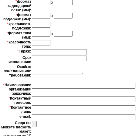
*
формат
x
кадендарной
сетки (мм):
*
формат
x
подложки (мм):
*
красочность
подложки:
*
формат топа
x
(мм):
*
красочность
топа:
*
Тираж:
Срок
исполнения:
Особые
пожелания или
требования:
*
Наименование
организации
заказчика:
*
Контактный
телефон:
*
Контактное
лицо:
e-mail:
Сюда вы
можете вложить
макет:
максимально 10