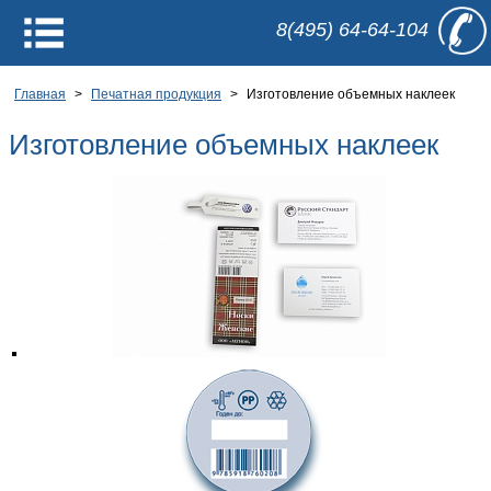
8(495) 64-64-104
Печатная
Главная
>
Печатная продукция
>
Изготовление объемных наклеек
продукция
Услуги
Изготовление объемных наклеек
полиграфии
Оборудование
Документы
Вакансии
/
О
компании
/
Рассчитать
заказ
/
Требования
к макету
/