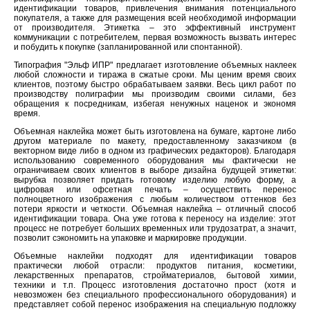
идентификации товаров, привлечения внимания потенциального
покупателя, а также для размещения всей необходимой информации
от производителя. Этикетка – это эффективный инструмент
коммуникации с потребителем, первая возможность вызвать интерес
и побудить к покупке (запланированной или спонтанной).
Типография "Эльф ИПР" предлагает изготовление объемных наклеек
любой сложности и тиража в сжатые сроки. Мы ценим время своих
клиентов, поэтому быстро обрабатываем заявки. Весь цикл работ по
производству полиграфии мы производим своими силами, без
обращения к посредникам, избегая ненужных наценок и экономя
время.
Объемная наклейка может быть изготовлена на бумаге, картоне либо
другом материале по макету, предоставленному заказчиком (в
векторном виде либо в одном из графических редакторов). Благодаря
использованию современного оборудования мы фактически не
ограничиваем своих клиентов в выборе дизайна будущей этикетки:
вырубка позволяет придать готовому изделию любую форму, а
цифровая или офсетная печать – осуществить перенос
полноцветного изображения с любым количеством оттенков без
потери яркости и четкости. Объемная наклейка – отличный способ
идентификации товара. Она уже готова к переносу на изделие: этот
процесс не потребует больших временных или трудозатрат, а значит,
позволит сэкономить на упаковке и маркировке продукции.
Объемные наклейки подходят для идентификации товаров
практически любой отрасли: продуктов питания, косметики,
лекарственных препаратов, стройматериалов, бытовой химии,
техники и т.п. Процесс изготовления достаточно прост (хотя и
невозможен без специального профессионального оборудования) и
представляет собой перенос изображения на специальную подложку