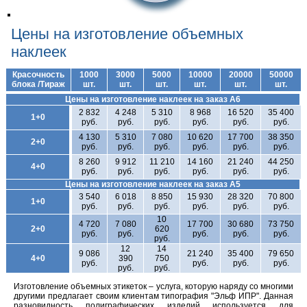
Доставка
/
Цены на изготовление объемных
Контакты
Спецпредложения
наклеек
Красочность
1000
3000
5000
10000
20000
50000
Новости
блока /Тираж
шт.
шт.
шт.
шт.
шт.
шт.
Цены на изготовление наклеек на заказ А6
2 832
4 248
5 310
8 968
16 520
35 400
1+0
руб.
руб.
руб.
руб.
руб.
руб.
4 130
5 310
7 080
10 620
17 700
38 350
2+0
руб.
руб.
руб.
руб.
руб.
руб.
8 260
9 912
11 210
14 160
21 240
44 250
4+0
руб.
руб.
руб.
руб.
руб.
руб.
Цены на изготовление наклеек на заказ А5
3 540
6 018
8 850
15 930
28 320
70 800
1+0
руб.
руб.
руб.
руб.
руб.
руб.
10
4 720
7 080
17 700
30 680
73 750
2+0
620
руб.
руб.
руб.
руб.
руб.
руб.
12
14
9 086
21 240
35 400
79 650
4+0
390
750
руб.
руб.
руб.
руб.
руб.
руб.
Изготовление объемных этикеток – услуга, которую наряду со многими
другими предлагает своим клиентам типография "Эльф ИПР". Данная
разновидность полиграфических изделий используется для