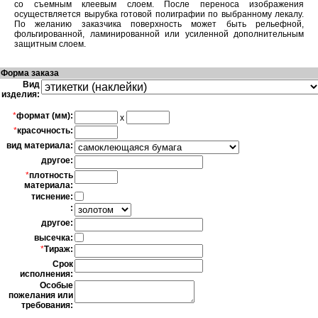
со съемным клеевым слоем. После переноса изображения
осуществляется вырубка готовой полиграфии по выбранному лекалу.
По желанию заказчика поверхность может быть рельефной,
фольгированной, ламинированной или усиленной дополнительным
защитным слоем.
Форма заказа
Вид
изделия:
*
формат (мм):
x
*
красочность:
вид материала:
другое:
*
плотность
материала:
тиснение:
:
другое:
высечка:
*
Тираж:
Срок
исполнения:
Особые
пожелания или
требования: